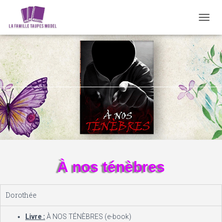
D
É
P
L
I
E
R
L
A
N
A
V
I
G
A
À nos ténèbres
T
I
O
Dorothée
N
Livre :
À NOS TÉNÈBRES (e-book)