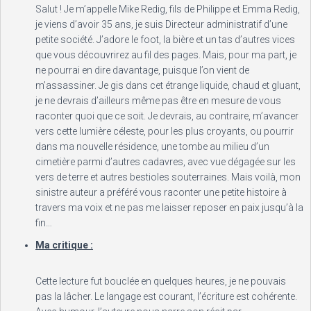
Salut ! Je m’appelle Mike Redig, fils de Philippe et Emma Redig,
je viens d’avoir 35 ans, je suis Directeur administratif d’une
petite société. J’adore le foot, la bière et un tas d’autres vices
que vous découvrirez au fil des pages. Mais, pour ma part, je
ne pourrai en dire davantage, puisque l’on vient de
m’assassiner. Je gis dans cet étrange liquide, chaud et gluant,
je ne devrais d’ailleurs même pas être en mesure de vous
raconter quoi que ce soit. Je devrais, au contraire, m’avancer
vers cette lumière céleste, pour les plus croyants, ou pourrir
dans ma nouvelle résidence, une tombe au milieu d’un
cimetière parmi d’autres cadavres, avec vue dégagée sur les
vers de terre et autres bestioles souterraines. Mais voilà, mon
sinistre auteur a préféré vous raconter une petite histoire à
travers ma voix et ne pas me laisser reposer en paix jusqu’à la
fin…
Ma critique :
Cette lecture fut bouclée en quelques heures, je ne pouvais
pas la lâcher. Le langage est courant, l’écriture est cohérente.