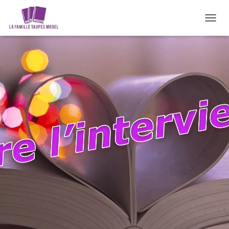
D
É
P
L
I
E
R
L
A
N
A
V
I
G
A
T
I
O
N